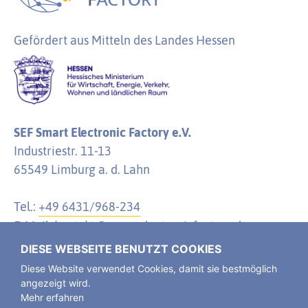
Gefördert aus Mitteln des Landes Hessen
SEF Smart Electronic Factory e.V.
Industriestr. 11-13
65549 Limburg a. d. Lahn
Tel.:
+49 6431/968-234
E-Mail:
kontakt@smartelectronicfactory.de
DIESE WEBSEITE BENUTZT COOKIES
Diese Website verwendet Cookies, damit sie bestmöglich
angezeigt wird.
Mehr erfahren
Der SEF Smart Electronic Factory e. V. ist ein
Verein