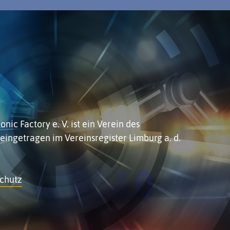
nic Factory e. V. ist ein
Verein des
 eingetragen im Vereinsregister Limburg a. d.
chutz