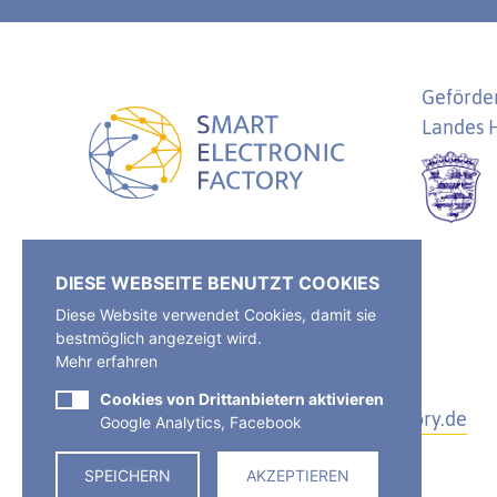
Geförder
Landes 
SEF Smart Electronic Factory e.V.
DIESE WEBSEITE BENUTZT COOKIES
Industriestr. 11-13
Diese Website verwendet Cookies, damit sie
65549 Limburg a. d. Lahn
bestmöglich angezeigt wird.
Mehr erfahren
Tel.:
+49 6431/968-234
Cookies von Drittanbietern aktivieren
E-Mail:
kontakt@smartelectronicfactory.de
Google Analytics, Facebook
SPEICHERN
AKZEPTIEREN