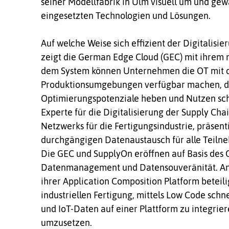
seiner Modellfabrik in Ulm visuell um und gewä
eingesetzten Technologien und Lösungen.
Auf welche Weise sich effizient der Digitalisie
zeigt die German Edge Cloud (GEC) mit ihrem 
dem System können Unternehmen die OT mit de
Produktionsumgebungen verfügbar machen, da
Optimierungspotenziale heben und Nutzen sch
Experte für die Digitalisierung der Supply Cha
Netzwerks für die Fertigungsindustrie, präsent
durchgängigen Datenaustausch für alle Teiln
Die GEC und SupplyOn eröffnen auf Basis des
Datenmanagement und Datensouveränität. An d
ihrer Application Composition Platform beteili
industriellen Fertigung, mittels Low Code schn
und IoT-Daten auf einer Plattform zu integrier
umzusetzen.