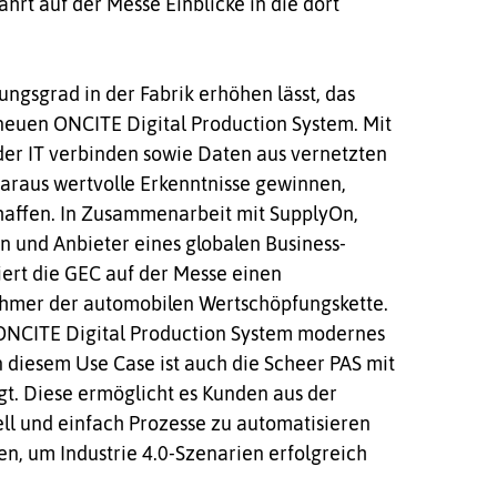
hrt auf der Messe Einblicke in die dort
rungsgrad in der Fabrik erhöhen lässt, das
neuen ONCITE Digital Production System. Mit
r IT verbinden sowie Daten aus vernetzten
raus wertvolle Erkenntnisse gewinnen,
affen. In Zusammenarbeit mit SupplyOn,
in und Anbieter eines globalen Business-
iert die GEC auf der Messe einen
ehmer der automobilen Wertschöpfungskette.
 ONCITE Digital Production System modernes
iesem Use Case ist auch die Scheer PAS mit
gt. Diese ermöglicht es Kunden aus der
ell und einfach Prozesse zu automatisieren
en, um Industrie 4.0-Szenarien erfolgreich