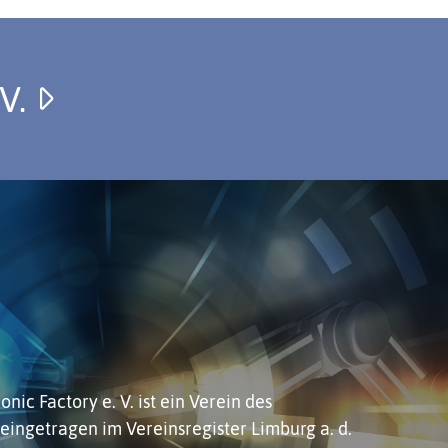
.V.
nic Factory e. V. ist ein
Verein des
 eingetragen im Vereinsregister Limburg a. d.