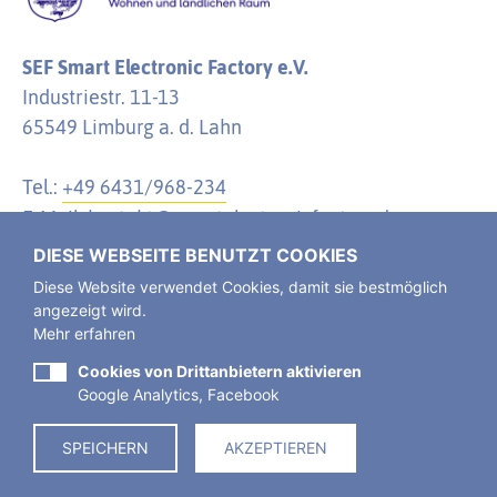
SEF Smart Electronic Factory e.V.
Industriestr. 11-13
65549 Limburg a. d. Lahn
Tel.:
+49 6431/968-234
E-Mail:
kontakt@smartelectronicfactory.de
DIESE WEBSEITE BENUTZT COOKIES
Diese Website verwendet Cookies, damit sie bestmöglich
angezeigt wird.
Mehr erfahren
Der SEF Smart Electronic Factory e. V. ist ein
Verein
des öffentlichen Rechts, eingetragen im
Cookies von Drittanbietern aktivieren
Google Analytics, Facebook
Vereinsregister Limburg a. d. Lahn.
SPEICHERN
AKZEPTIEREN
Impressum
Datenschutz