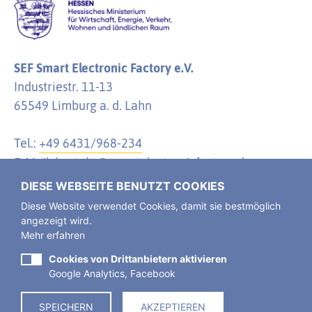
SEF Smart Electronic Factory e.V.
Industriestr. 11-13
65549 Limburg a. d. Lahn
Tel.:
+49 6431/968-234
E-Mail:
kontakt@smartelectronicfactory.de
DIESE WEBSEITE BENUTZT COOKIES
Diese Website verwendet Cookies, damit sie bestmöglich
angezeigt wird.
Mehr erfahren
Der SEF Smart Electronic Factory e. V. ist ein
Verein
des öffentlichen Rechts, eingetragen im
Cookies von Drittanbietern aktivieren
Google Analytics, Facebook
Vereinsregister Limburg a. d. Lahn.
SPEICHERN
AKZEPTIEREN