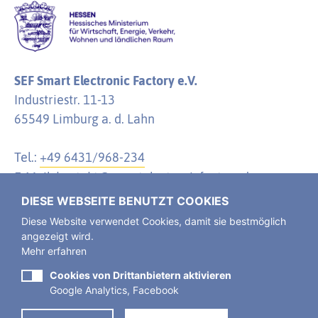
SEF Smart Electronic Factory e.V.
Industriestr. 11-13
65549 Limburg a. d. Lahn
Tel.:
+49 6431/968-234
E-Mail:
kontakt@smartelectronicfactory.de
DIESE WEBSEITE BENUTZT COOKIES
Diese Website verwendet Cookies, damit sie bestmöglich
angezeigt wird.
Mehr erfahren
Der SEF Smart Electronic Factory e. V. ist ein
Verein
des öffentlichen Rechts, eingetragen im
Cookies von Drittanbietern aktivieren
Google Analytics, Facebook
Vereinsregister Limburg a. d. Lahn.