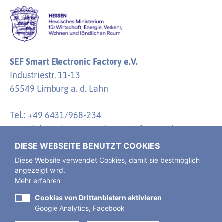
SEF Smart Electronic Factory e.V.
Industriestr. 11-13
65549 Limburg a. d. Lahn
Tel.:
+49 6431/968-234
E-Mail:
kontakt@smartelectronicfactory.de
DIESE WEBSEITE BENUTZT COOKIES
Diese Website verwendet Cookies, damit sie bestmöglich
angezeigt wird.
Mehr erfahren
Der SEF Smart Electronic Factory e. V. ist ein
Verein
des öffentlichen Rechts, eingetragen im
Cookies von Drittanbietern aktivieren
Google Analytics, Facebook
Vereinsregister Limburg a. d. Lahn.