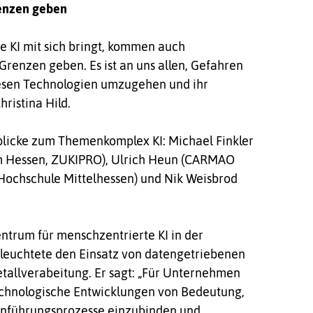
renzen geben
e KI mit sich bringt, kommen auch
renzen geben. Es ist an uns allen, Gefahren
esen Technologien umzugehen und ihr
hristina Hild.
blicke zum Themenkomplex KI: Michael Finkler
um Hessen, ZUKIPRO), Ulrich Heun (CARMAO
 Hochschule Mittelhessen) und Nik Weisbrod
entrum für menschzentrierte KI in der
eleuchtete den Einsatz von datengetriebenen
tallverabeitung. Er sagt: „Für Unternehmen
 technologische Entwicklungen von Bedeutung,
 Einführungsprozesse einzubinden und