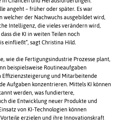
e in Chancen und Herausforderungen.
lle angeht – früher oder später. Es war
 welcher der Nachwuchs ausgebildet wird,
e Intelligenz, die vieles verändern wird,
dass die KI in weiten Teilen noch
 einfließt“, sagt Christina Hild.
e, wie die Fertigungsindustrie Prozesse plant,
kann beispielsweise Routineaufgaben
hen Effizienzsteigerung und Mitarbeitende
e Aufgaben konzentrieren. Mittels KI können
annt werden, was fundiertere,
uch die Entwicklung neuer Produkte und
 Einsatz von KI-Technologien können
orteile erzielen und ihre Innovationskraft