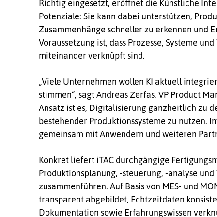
Richtig eingesetzt, eröffnet die Künstliche Int
Potenziale: Sie kann dabei unterstützen, Prod
Zusammenhänge schneller zu erkennen und Ent
Voraussetzung ist, dass Prozesse, Systeme un
miteinander verknüpft sind.
„Viele Unternehmen wollen KI aktuell integri
stimmen“, sagt Andreas Zerfas, VP Product Ma
Ansatz ist es, Digitalisierung ganzheitlich zu 
bestehender Produktionssysteme zu nutzen. Im
gemeinsam mit Anwendern und weiteren Partne
Konkret liefert iTAC durchgängige Fertigung
Produktionsplanung, -steuerung, -analyse und
zusammenführen. Auf Basis von MES- und MOM
transparent abgebildet, Echtzeitdaten konsist
Dokumentation sowie Erfahrungswissen verknüp