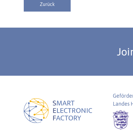
Zurück
Joi
Geförder
Landes 